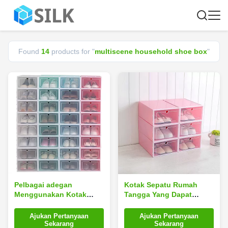
Found
14
products for "
multiscene household shoe box
"
Pelbagai adegan
Kotak Sepatu Rumah
Menggunakan Kotak
Tangga Yang Dapat
Sepatu Rumah Tangga
Dilepas Tidak Berbau
Drop Depan Lipat
Persegi PP Plastik
Ajukan Pertanyaan
Ajukan Pertanyaan
33*24*13.5cm Menghemat
Pelbagai adegan
Sekarang
Sekarang