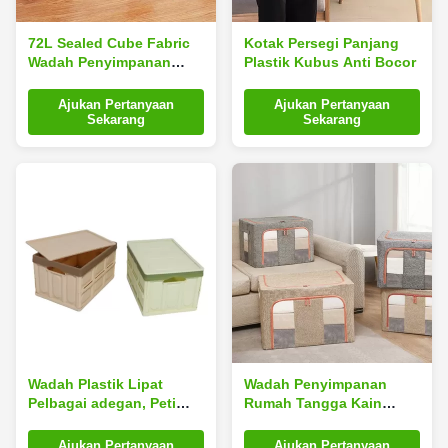
72L Sealed Cube Fabric
Kotak Persegi Panjang
Wadah Penyimpanan
Plastik Kubus Anti Bocor
Rumah Tangga Ultralight
Pelbagai adegan
Ajukan Pertanyaan
Ajukan Pertanyaan
Sekarang
Sekarang
Wadah Plastik Lipat
Wadah Penyimpanan
Pelbagai adegan, Peti
Rumah Tangga Kain
Plastik Lipat Tidak
Kubus Pelbagai adegan
Berbau Dengan Tutup
Bernapas 23.6 * 16.5 *
Ajukan Pertanyaan
Ajukan Pertanyaan