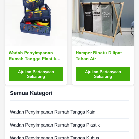
Wadah Penyimpanan
Hamper Binatu Dilipat
Rumah Tangga Plastik
Tahan Air
Dekorasi Modis 30 * 20 *
12cm Pelbagai adegan
Ajukan Pertanyaan
Ajukan Pertanyaan
Sekarang
Sekarang
Semua Kategori
Wadah Penyimpanan Rumah Tangga Kain
Wadah Penyimpanan Rumah Tangga Plastik
Wadah Penyimpanan Rumah Tangga Kubus