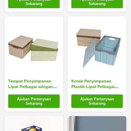
15.7 inci
Sekarang
Sekarang
Tempat Penyimpanan
Kotak Penyimpanan
Lipat Pelbagai adegan
Plastik Lipat Pelbagai
Dengan Tutup, Tempat
adegan bertutup, Totes
Sampah Plastik Lipat
Dilipat yang Dapat Dicuci
Ajukan Pertanyaan
Ajukan Pertanyaan
Tahan Lama Silk Road
Dengan Tutup
Sekarang
Sekarang
Enterprise