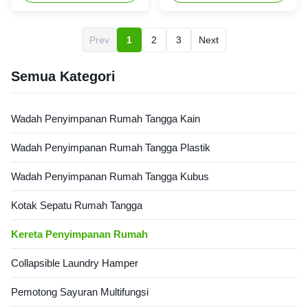
Tingkat yang Fleksibel
dan pp. Ini dapat menahan
Keranjang utilitas
beban yang cukup besar dan
penyimpanan ramping bergulir
dapat ditempatkan di mana
Prev
1
2
3
Next
(Dimensi: 14.8" L x 5.3" W
pun Anda perlu
x31.9 " H.) dirancang untuk
menyimpannya.Ini
menghemat ruang dan
memberikan solusi
Semua Kategori
transportasi yang mudah...
penyimpanan yang sempurna
untuk ...
Wadah Penyimpanan Rumah Tangga Kain
Wadah Penyimpanan Rumah Tangga Plastik
Wadah Penyimpanan Rumah Tangga Kubus
Kotak Sepatu Rumah Tangga
Kereta Penyimpanan Rumah
Collapsible Laundry Hamper
Pemotong Sayuran Multifungsi