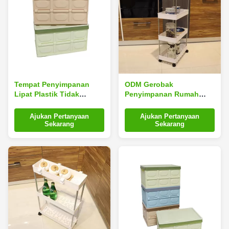
Tempat Penyimpanan
ODM Gerobak
Lipat Plastik Tidak
Penyimpanan Rumah
Berbau, Peti Lipat Anti
Bergerak Untuk Peralatan
Bocor Silk Road
Makan PP Plastik
Ajukan Pertanyaan
Ajukan Pertanyaan
Enterprise Dengan Tutup
Pelbagai adegan
Sekarang
Sekarang
Penggunaan Praktis