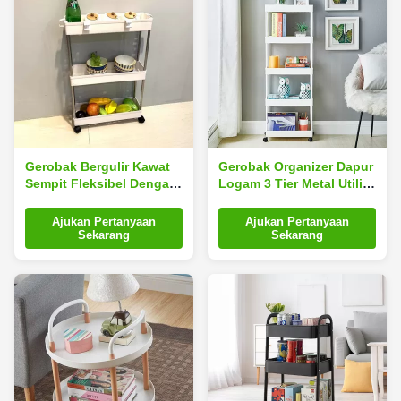
Gerobak Bergulir Kawat
Gerobak Organizer Dapur
Sempit Fleksibel Dengan
Logam 3 Tier Metal Utility
Roda Tetap Untuk
Cart 3 Tier
Penyimpanan Peralatan
Ajukan Pertanyaan
Ajukan Pertanyaan
Makan Portabel
Sekarang
Sekarang