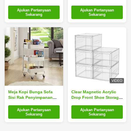
Putih Hitam
Dengan Berbagai Warna
Ajukan Pertanyaan
Ajukan Pertanyaan
Sekarang
Sekarang
VIDEO
Meja Kopi Bunga Sofa
Clear Magnetic Acrylic
Sisi Rak Penyimpanan
Drop Front Shoe Storage
Kamar Mandi Gaya
Box Anti Korosi
Nordic
Ajukan Pertanyaan
Ajukan Pertanyaan
Sekarang
Sekarang