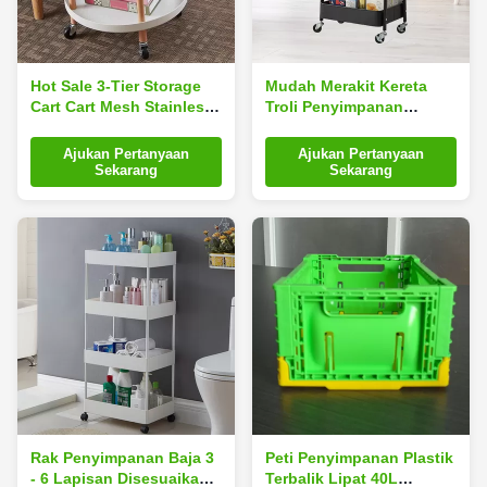
Hot Sale 3-Tier Storage
Mudah Merakit Kereta
Cart Cart Mesh Stainless
Troli Penyimpanan
Steel Storage Cart
Dengan 2 Pegangan
dengan Roda
Melengkung
Ajukan Pertanyaan
Ajukan Pertanyaan
Sekarang
Sekarang
Rak Penyimpanan Baja 3
Peti Penyimpanan Plastik
- 6 Lapisan Disesuaikan
Terbalik Lipat 40L