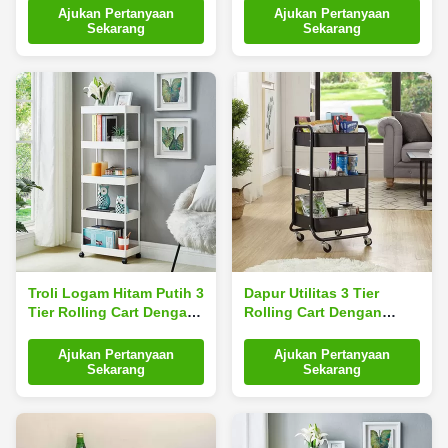
Universal Untuk Dapur
Bingkai Logam Kokoh
Ajukan Pertanyaan
Ajukan Pertanyaan
dengan Kastor
Sekarang
Sekarang
Troli Logam Hitam Putih 3
Dapur Utilitas 3 Tier
Tier Rolling Cart Dengan
Rolling Cart Dengan
4 Roda
Kastor yang Dapat
Dikunci
Ajukan Pertanyaan
Ajukan Pertanyaan
Sekarang
Sekarang