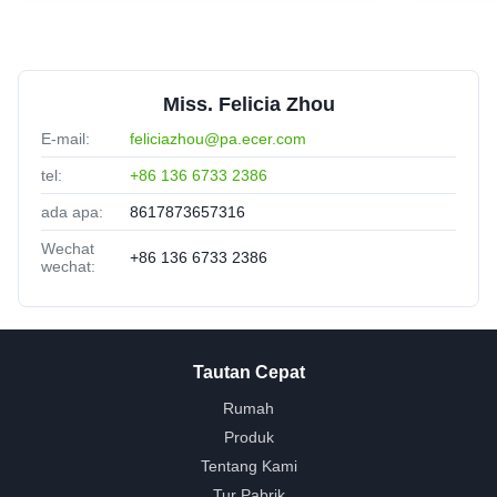
Miss. Felicia Zhou
E-mail:
feliciazhou@pa.ecer.com
tel:
+86 136 6733 2386
ada apa:
8617873657316
Wechat
+86 136 6733 2386
wechat:
Tautan Cepat
Rumah
Produk
Tentang Kami
Tur Pabrik