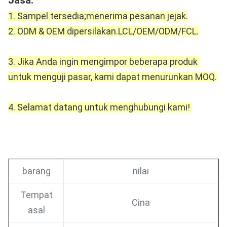
Jasa: 
1. Sampel tersedia;menerima pesanan jejak.
2. ODM & OEM dipersilakan.LCL/OEM/ODM/FCL.
3. Jika Anda ingin mengimpor beberapa produk 
untuk menguji pasar, kami dapat menurunkan MOQ.
4. Selamat datang untuk menghubungi kami! 
barang
nilai
Tempat
Cina
asal