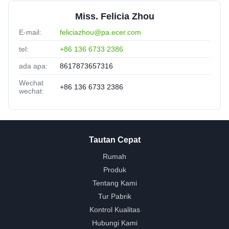
Miss. Felicia Zhou
E-mail:
feliciazhou@pa.ecer.com
tel:
+86 136 6733 2386
ada apa:
8617873657316
Wechat
+86 136 6733 2386
wechat:
Tautan Cepat
Rumah
Produk
Tentang Kami
Tur Pabrik
Kontrol Kualitas
Hubungi Kami