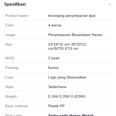
Spesifikasi
Product name:
keranjang penyimpanan lipat
Color:
4 warna
usage:
Penyimpanan Berantakan Harian
Size:
24*16*10 cm/ 30*20*12
cm/34*25.5*13 cm
MOQ:
2 buah
Packing:
Karton
Logo:
Logo yang Disesuaikan
Style:
Sederhana
Weight:
0.166/ 0.284/ 0.423KG
Base material:
Plastik PP
High Light:
Serba-serbi Harian Wadah