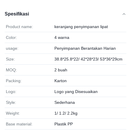
Spesifikasi
Product name:
keranjang penyimpanan lipat
Color:
4 warna
usage:
Penyimpanan Berantakan Harian
Size:
38.8*25.8*22/ 42*28*23/ 53*36*29cm
MOQ:
2 buah
Packing:
Karton
Logo:
Logo yang Disesuaikan
Style:
Sederhana
Weight:
1/ 1.2/ 2.2kg
Base material:
Plastik PP