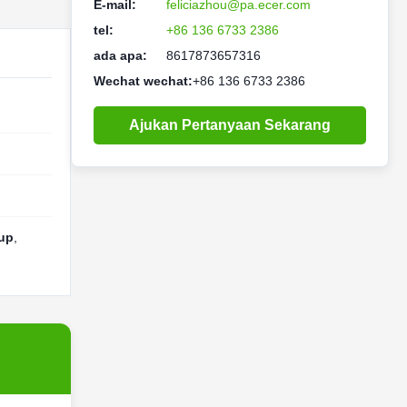
E-mail:
feliciazhou@pa.ecer.com
tel:
+86 136 6733 2386
ada apa:
8617873657316
Wechat wechat:
+86 136 6733 2386
Ajukan Pertanyaan Sekarang
tup
,