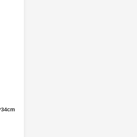
*43*34cm 20KG 62*45*20cm 15.5KG