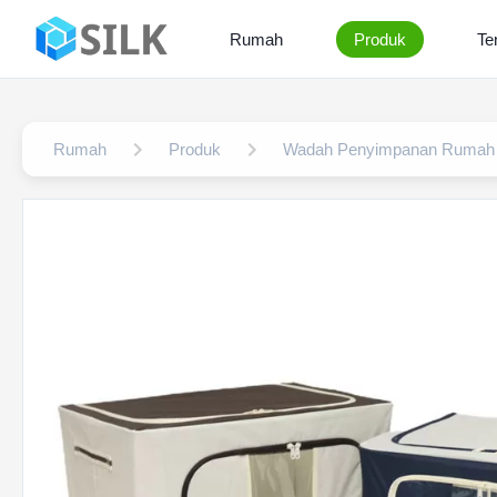
Rumah
Produk
Te
Rumah
Produk
Wadah Penyimpanan Rumah 