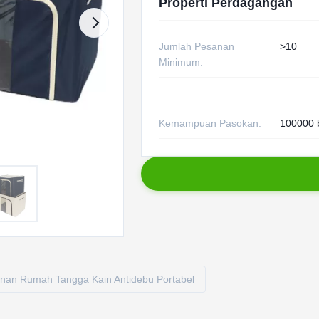
Properti Perdagangan
Jumlah Pesanan
>10
Minimum:
Kemampuan Pasokan:
100000 
an Rumah Tangga Kain Antidebu Portabel