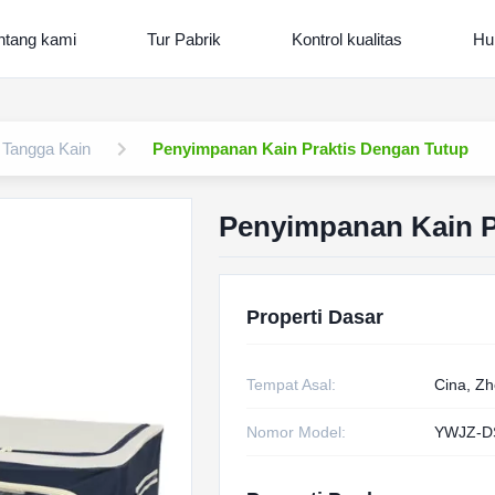
ntang kami
Tur Pabrik
Kontrol kualitas
Hu
Tangga Kain
Penyimpanan Kain Praktis Dengan Tutup
Penyimpanan Kain P
Properti Dasar
Tempat Asal:
Cina, Zh
Nomor Model:
YWJZ-D