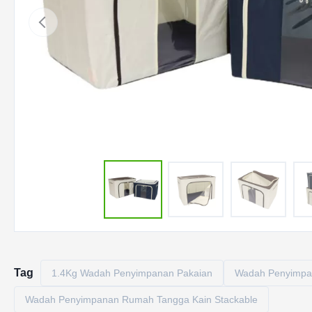
Tag
1.4Kg Wadah Penyimpanan Pakaian
Wadah Penyimpan
Wadah Penyimpanan Rumah Tangga Kain Stackable