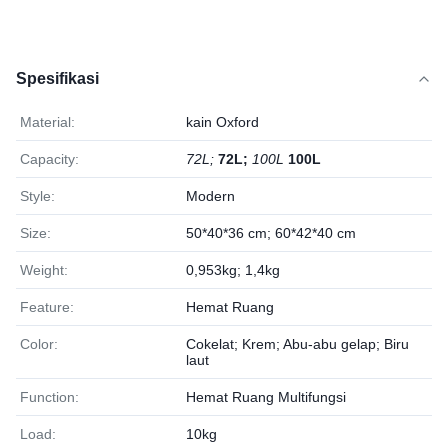
Spesifikasi
Material:
kain Oxford
Capacity:
72L;
72L;
100L
100L
Style:
Modern
Size:
50*40*36 cm; 60*42*40 cm
Weight:
0,953kg; 1,4kg
Feature:
Hemat Ruang
Color:
Cokelat; Krem; Abu-abu gelap; Biru
laut
Function:
Hemat Ruang Multifungsi
Load:
10kg