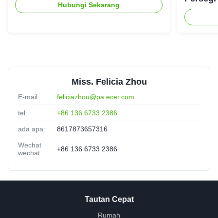
Hubungi Sekarang
Miss. Felicia Zhou
E-mail:
feliciazhou@pa.ecer.com
tel:
+86 136 6733 2386
ada apa:
8617873657316
Wechat
+86 136 6733 2386
wechat:
Tautan Cepat
Rumah