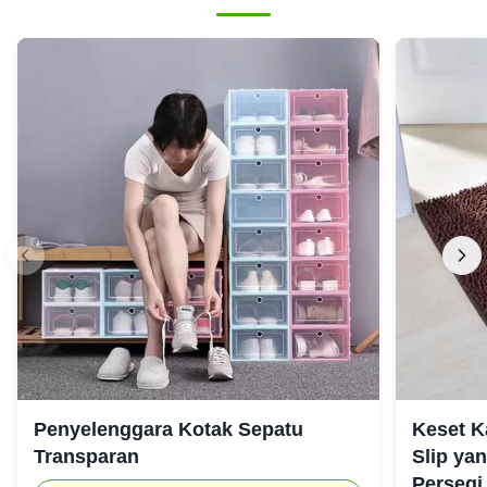
Penyelenggara Kotak Sepatu
Keset K
Transparan
Slip ya
Persegi