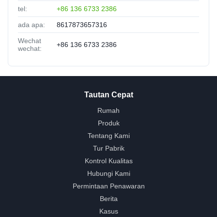
tel:
+86 136 6733 2386
ada apa:
8617873657316
Wechat
+86 136 6733 2386
wechat:
Tautan Cepat
Rumah
Produk
Tentang Kami
Tur Pabrik
Kontrol Kualitas
Hubungi Kami
Permintaan Penawaran
Berita
Kasus