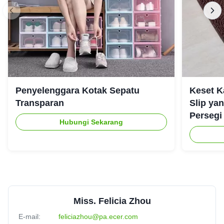
Penyelenggara Kotak Sepatu
Keset K
Transparan
Slip ya
Persegi
Hubungi Sekarang
Miss. Felicia Zhou
E-mail:
feliciazhou@pa.ecer.com