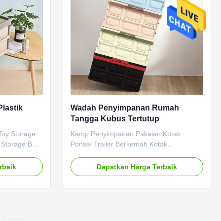
lastik
Wadah Penyimpanan Rumah
Tangga Kubus Tertutup
 Toy Storage
Kamp Penyimpanan Pakaian Kotak
g Storage Box
Ponsel Trailer Berkemah Kotak
kotak
Penyimpanan Lipat Fitur produk: 1.
yang dapat
Penampilan bagus & penyegelan kuat. 2.
rbaik
Dapatkan Harga Terbaik
empat
Dengan daya dukung tinggi lebih dari 10
guna dan
kg. 3. Dengan kapasitas penyimpanan
umah, dan di
yang besar, penyimpanan rahasia dan
 sedikit ...
klasifikasi yang masuk akal untuk
memenuhi kebutuhan ...