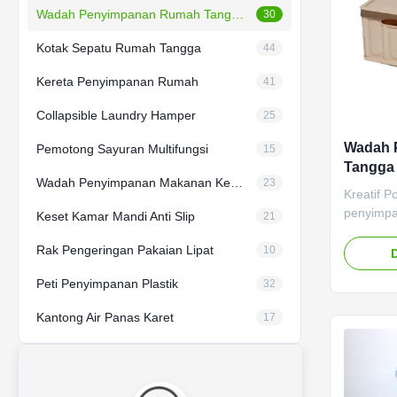
Wadah Penyimpanan Rumah Tangga Kubus
30
Kotak Sepatu Rumah Tangga
44
Kereta Penyimpanan Rumah
41
Collapsible Laundry Hamper
25
Wadah 
Pemotong Sayuran Multifungsi
15
Tangga 
Wadah Penyimpanan Makanan Kedap Udara
23
Serba-s
Kreatif P
penyimpan
Keset Kamar Mandi Anti Slip
21
coklat 1.
Rak Pengeringan Pakaian Lipat
Penyimp
10
penyimpan
Peti Penyimpanan Plastik
32
untuk me
agar baga
Kantong Air Panas Karet
17
atau men
buah, mai