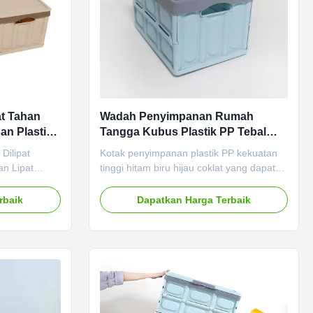
at Tahan
Wadah Penyimpanan Rumah
an Plastik
Tangga Kubus Plastik PP Tebal
Untuk Snack Detachable Silk Road
Dilipat
Kotak penyimpanan plastik PP kekuatan
Enterprise
n Lipat
tinggi hitam biru hijau coklat yang dapat
roduk Peti
dilipat 1. Deskripsi Produk: Kotak
una: Wadah
penyimpanan lipat serbaguna mobil
rbaik
Dapatkan Harga Terbaik
at ideal
rumah, cetakan satu bagian plastik PP
i, menjaga
berkekuatan tinggi, bulat dan halus, tidak
tertata rapi,
melukai tangan, tidak beracun dan tidak
yur dan
berbau, aman dan aman untuk ...