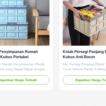
Penyimpanan Rumah
Kotak Persegi Panjang P
Kubus Portabel
Kubus Anti Bocor
 Wadah Penyimpanan Plastik
56L Persegi Panjang Dilipat
ma yang Dapat Dilipat dengan
Trunk Vehicle Plastic Foldin
 Air Desain yang Dapat Dilipat,
Deskripsi Produk Ini adalah 
, dan Hemat Ruang - Peti tahan
penyimpanan yang nyaman 
Dapatkan Harga Terbaik
Dapatkan Harga Te
g ringan dapat runtuh dalam
dengan cepat dilipat dalam 
 detik.Anda dapat dengan mudah
langkah, penggunaan multi 
ya untuk transportasi saat
multi-adegan.Untuk mobil, r
, dan ini menawarkan solusi ...
luar ruangan, tidak menempati