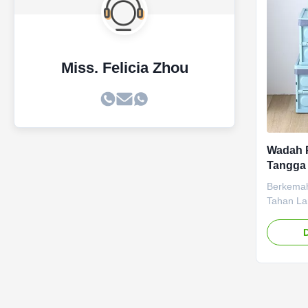
Miss. Felicia Zhou
Wadah 
Tangga 
Berkemah
Tahan La
Tas Tahan
Portabel
lama yan
hitungan
membawan
bepergian