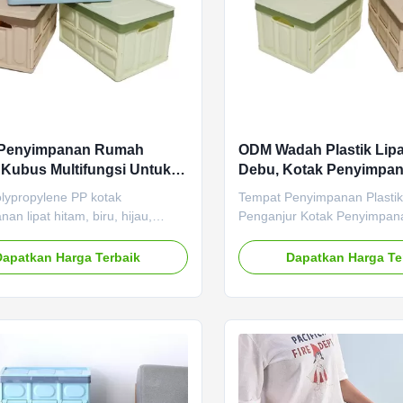
Penyimpanan Rumah
ODM Wadah Plastik Lip
Kubus Multifungsi Untuk
Debu, Kotak Penyimpan
erbi Makanan Praktis 35L
Praktis Dilipat
olypropylene PP kotak
Tempat Penyimpanan Plastik 
an lipat hitam, biru, hijau,
Penganjur Kotak Penyimpana
 Deskripsi Produk Peti Kotak
dengan Tutup 1. Deskripsi P
anan Serbaguna: Wadah
Kotak Penyimpanan Serbag
Dapatkan Harga Terbaik
Dapatkan Harga Te
an plastik PP sangat ideal
penyimpanan plastik PP sang
ngatur ruang lemari, menjaga
untuk mengatur ruang lemar
si kendaraan Anda tertata rapi,
agar bagasi kendaraan Anda 
yimpan pakaian, sayur dan
atau menyimpan pakaian, sa
nan, ...
buah, ...