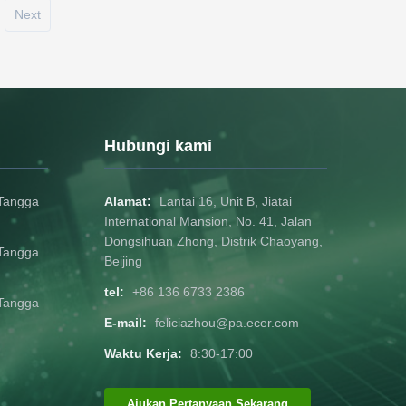
Next
Hubungi kami
Tangga
Alamat:
Lantai 16, Unit B, Jiatai
International Mansion, No. 41, Jalan
Dongsihuan Zhong, Distrik Chaoyang,
Tangga
Beijing
tel:
+86 136 6733 2386
Tangga
E-mail:
feliciazhou@pa.ecer.com
Waktu Kerja:
8:30-17:00
Ajukan Pertanyaan Sekarang