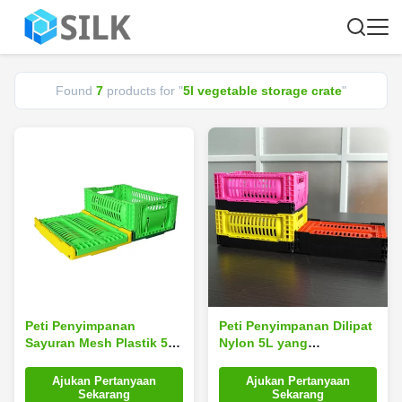
Found
7
products for "
5l vegetable storage crate
"
Peti Penyimpanan
Peti Penyimpanan Dilipat
Sayuran Mesh Plastik 5L
Nylon 5L yang
Lipat Warna Disesuaikan
Dimodifikasi untuk
Tampilan Supermarket
Ajukan Pertanyaan
Ajukan Pertanyaan
Sekarang
Sekarang