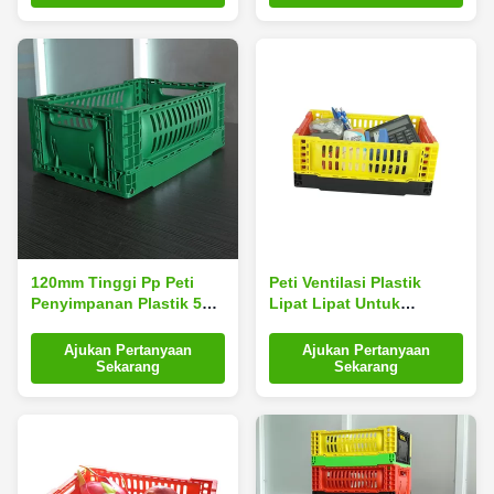
120mm Tinggi Pp Peti
Peti Ventilasi Plastik
Penyimpanan Plastik 5L
Lipat Lipat Untuk
Hijau Muda Untuk
Sayuran Dan Buah-
Sayuran
buahan
Ajukan Pertanyaan
Ajukan Pertanyaan
Sekarang
Sekarang