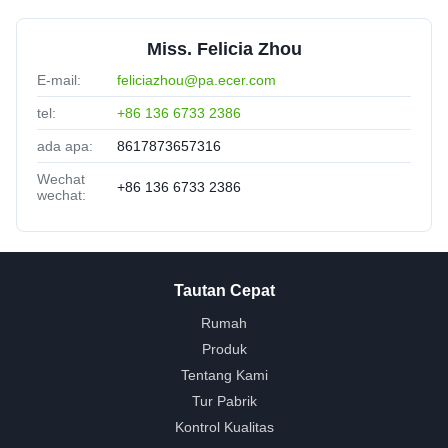
Miss. Felicia Zhou
E-mail:
feliciazhou@pa.ecer.com
tel:
+86 136 6733 2386
ada apa:
8617873657316
Wechat
+86 136 6733 2386
wechat:
Tautan Cepat
Rumah
Produk
Tentang Kami
Tur Pabrik
Kontrol Kualitas