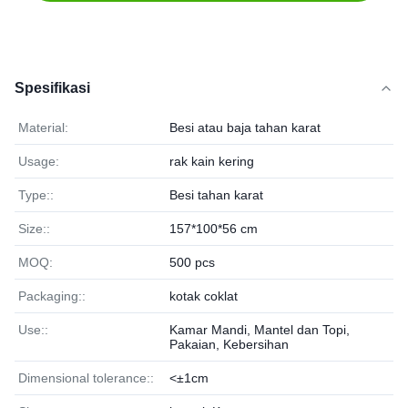
Spesifikasi
Material:
Besi atau baja tahan karat
Usage:
rak kain kering
Type::
Besi tahan karat
Size::
157*100*56 cm
MOQ:
500 pcs
Packaging::
kotak coklat
Use::
Kamar Mandi, Mantel dan Topi,
Pakaian, Kebersihan
Dimensional tolerance::
<±1cm