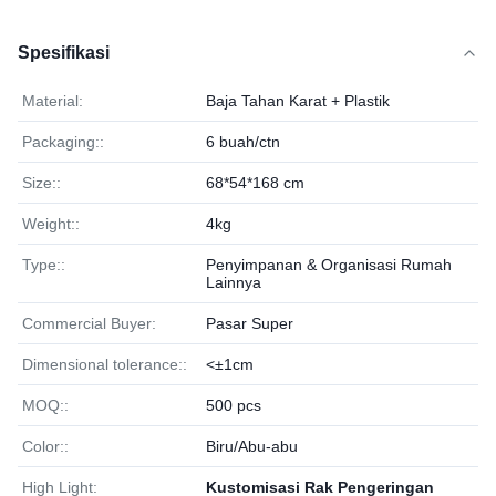
Spesifikasi
Material:
Baja Tahan Karat + Plastik
Packaging::
6 buah/ctn
Size::
68*54*168 cm
Weight::
4kg
Type::
Penyimpanan & Organisasi Rumah
Lainnya
Commercial Buyer:
Pasar Super
Dimensional tolerance::
<±1cm
MOQ::
500 pcs
Color::
Biru/Abu-abu
High Light:
Kustomisasi Rak Pengeringan