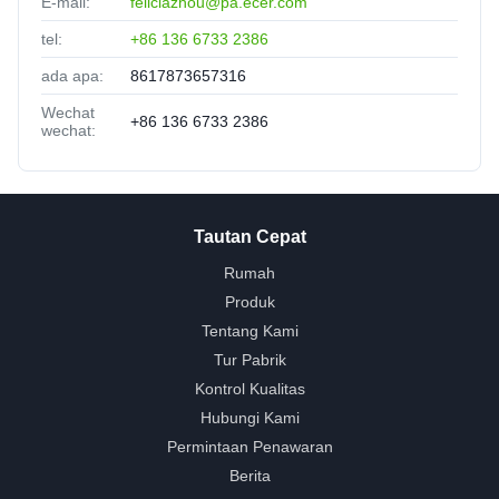
E-mail:
feliciazhou@pa.ecer.com
tel:
+86 136 6733 2386
ada apa:
8617873657316
Wechat
+86 136 6733 2386
wechat:
Tautan Cepat
Rumah
Produk
Tentang Kami
Tur Pabrik
Kontrol Kualitas
Hubungi Kami
Permintaan Penawaran
Berita