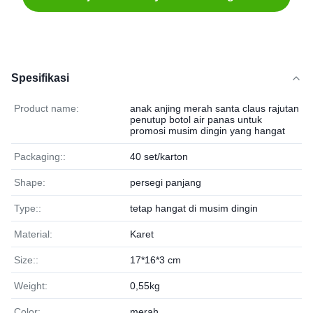
Spesifikasi
Product name:
anak anjing merah santa claus rajutan
penutup botol air panas untuk
promosi musim dingin yang hangat
Packaging::
40 set/karton
Shape:
persegi panjang
Type::
tetap hangat di musim dingin
Material:
Karet
Size::
17*16*3 cm
Weight:
0,55kg
Color:
merah