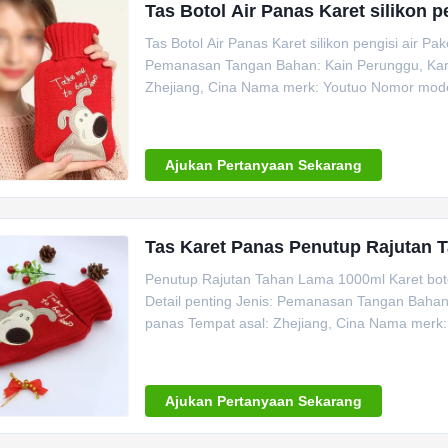
Tas Botol Air Panas Karet silikon 
Tas Botol Air Panas Karet silikon pengisi air P
Pemanasan Tangan Bahan: Kain Perunggu, Karet
Zhejiang, Cina Nama merk: Youtuo Nomor model
Ajukan Pertanyaan Sekarang
Tas Karet Panas Penutup Rajutan 
Penutup Rajutan Tahan Lama 1000ml Karet botol
Detail penting Jenis: Pemanasan Tangan Bahan:
panas Tempat asal: Zhejiang, Cina Nama merk
Ajukan Pertanyaan Sekarang