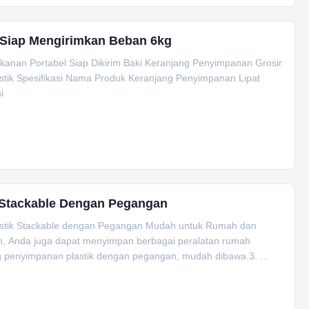
L Siap Mengirimkan Beban 6kg
kanan Portabel Siap Dikirim Baki Keranjang Penyimpanan Grosir
stik Spesifikasi Nama Produk Keranjang Penyimpanan Lipat
i
P Stackable Dengan Pegangan
astik Stackable dengan Pegangan Mudah untuk Rumah dan
an, Anda juga dapat menyimpan berbagai peralatan rumah
ng penyimpanan plastik dengan pegangan, mudah dibawa.3. ...