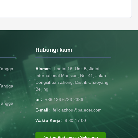
Hubungi kami
Tangga
Alamat:
Lantai 16, Unit B, Jiatai
International Mansion, No. 41, Jalan
Dongsihuan Zhong, Distrik Chaoyang,
Tangga
Beijing
tel:
+86 136 6733 2386
Tangga
E-mail:
feliciazhou@pa.ecer.com
Waktu Kerja:
8:30-17:00
Ajukan Pertanyaan Sekarang