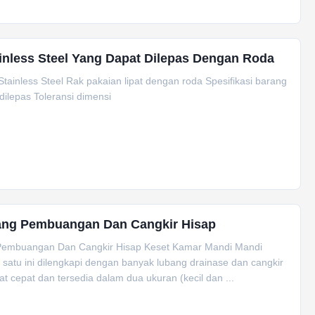
inless Steel Yang Dapat Dilepas Dengan Roda
nless Steel Rak pakaian lipat dengan roda Spesifikasi barang
dilepas Toleransi dimensi
bang Pembuangan Dan Cangkir Hisap
 Pembuangan Dan Cangkir Hisap Keset Kamar Mandi Mandi
satu ini dilengkapi dengan banyak lubang drainase dan cangkir
t cepat dan tersedia dalam dua ukuran (kecil dan ...