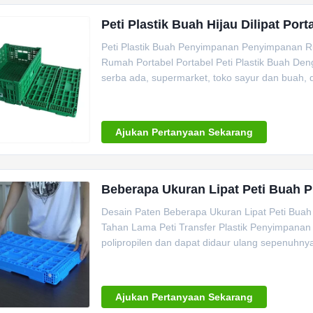
Peti Plastik Buah Hijau Dilipat Po
Peti Plastik Buah Penyimpanan Penyimpanan R
Rumah Portabel Portabel Peti Plastik Buah Den
serba ada, supermarket, toko sayur dan buah, dll.
Ajukan Pertanyaan Sekarang
Beberapa Ukuran Lipat Peti Buah P
Desain Paten Beberapa Ukuran Lipat Peti Buah 
Tahan Lama Peti Transfer Plastik Penyimpanan D
polipropilen dan dapat didaur ulang sepenuhnya
Ajukan Pertanyaan Sekarang