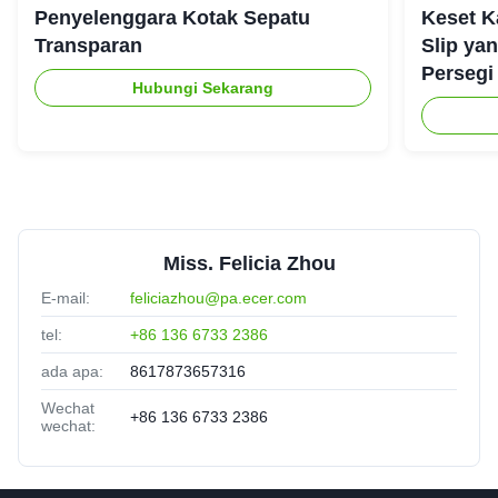
Penyelenggara Kotak Sepatu
Keset K
Transparan
Slip ya
Persegi
Hubungi Sekarang
Miss. Felicia Zhou
E-mail:
feliciazhou@pa.ecer.com
tel:
+86 136 6733 2386
ada apa:
8617873657316
Wechat
+86 136 6733 2386
wechat: